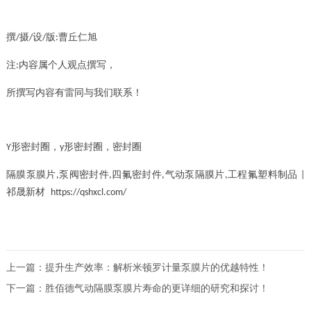
撰
摄
设
版
曹丘仁旭
/
/
/
:
注
内容属个人观点撰写，
:
所撰写内容有雷同与我们联系！
形密封圈，
形密封圈，密封圈
Y
y
隔膜泵膜片
泵阀密封件
四氟密封件
气动泵隔膜片
工程氟塑料制品
,
,
,
,
|
祁晟新材
https://qshxcl.com/
上一篇：提升生产效率：解析米顿罗计量泵膜片的优越特性！
下一篇：胜佰德气动隔膜泵膜片寿命的更详细的研究和探讨！