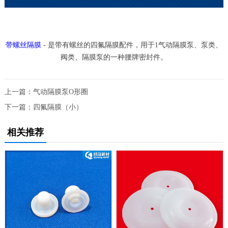
带螺丝隔膜
- 是带有螺丝的四氟隔膜配件，用于1气动隔膜泵、泵类、
阀类、隔膜泵的一种腰牌密封件。
上一篇：气动隔膜泵O形圈
下一篇：四氟隔膜（小）
相关推荐