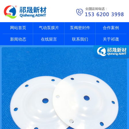
网站首页
气动泵膜片
泵阀密封件
合作案例
新闻动态
在线留言
联系我们
关于祁晟