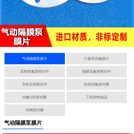
气动隔膜泵膜片
计量泵四氟膜片
泵阀类氟塑密封件
隔膜泵氟塑密封件
非标定制密封件
快装四氟密封圈
四氟O型密封圈
工程塑料制品
球阀密封圈
气动隔膜泵膜片